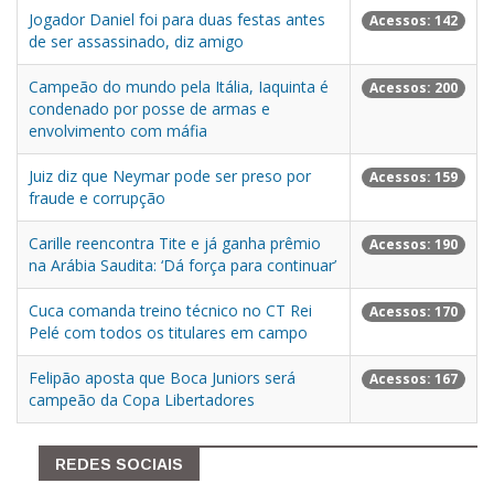
Jogador Daniel foi para duas festas antes
Acessos: 142
de ser assassinado, diz amigo
Campeão do mundo pela Itália, Iaquinta é
Acessos: 200
condenado por posse de armas e
envolvimento com máfia
Juiz diz que Neymar pode ser preso por
Acessos: 159
fraude e corrupção
Carille reencontra Tite e já ganha prêmio
Acessos: 190
na Arábia Saudita: ‘Dá força para continuar’
Cuca comanda treino técnico no CT Rei
Acessos: 170
Pelé com todos os titulares em campo
Felipão aposta que Boca Juniors será
Acessos: 167
campeão da Copa Libertadores
REDES SOCIAIS