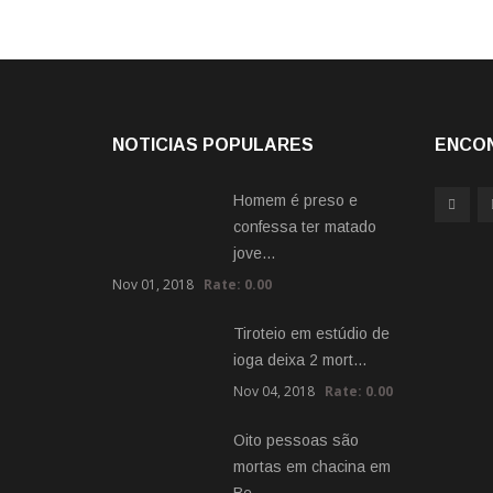
NOTICIAS POPULARES
ENCO
Homem é preso e
confessa ter matado
jove…
Nov 01, 2018
Rate: 0.00
Tiroteio em estúdio de
ioga deixa 2 mort…
Nov 04, 2018
Rate: 0.00
Oito pessoas são
mortas em chacina em