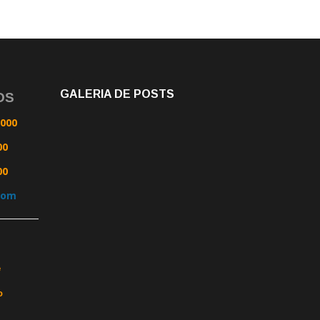
GALERIA DE POSTS
OS
0000
00
00
com
e
o