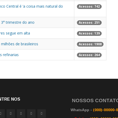
o Central é ‘a coisa mais natural do
Acessos: 742
o 3° trimestre do ano
Acessos: 251
res segue em alta
Acessos: 139
milhões de brasileiros
Acessos: 1908
 refinarias
Acessos: 264
NTRE NOS
NOSSOS CONTAT
-
(000)-00000-
WhatsApp