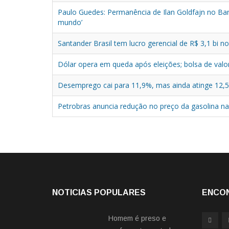
Paulo Guedes: Permanência de Ilan Goldfajn no Banc
mundo’
Santander Brasil tem lucro gerencial de R$ 3,1 bi n
Dólar opera em queda após eleições; bolsa de valo
Desemprego cai para 11,9%, mas ainda atinge 12,5 
Petrobras anuncia redução no preço da gasolina nas
NOTICIAS POPULARES
ENCO
Homem é preso e