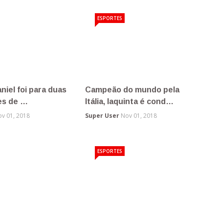
POLICIA
to de muro mata
Oito pessoas são mortas em
rios e fer…
chacina em Belém d…
v 01, 2018
Super User
Nov 01, 2018
POLICIA