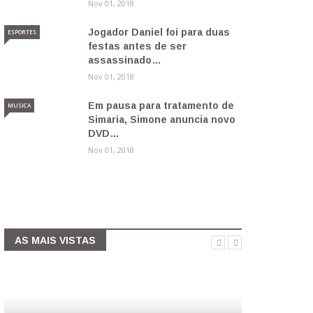
Nov 01, 2018
Jogador Daniel foi para duas
ESPORTES
festas antes de ser
assassinado…
Nov 01, 2018
Em pausa para tratamento de
MUSICA
Simaria, Simone anuncia novo
DVD…
Nov 01, 2018
AS MAIS VISTAS