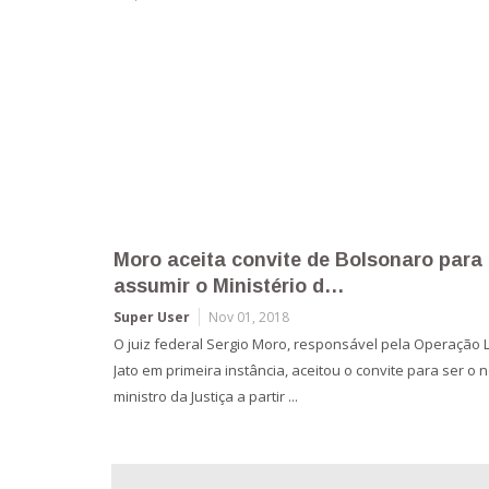
Moro aceita convite de Bolsonaro para
Sempre alertamos que Moro atuava c
Os médicos me deram um novo pênis –
assumir o Ministério d…
militante, e não como …
agora quero encontrar o …
Super User
Super User
Super User
Nov 01, 2018
Nov 01, 2018
Nov 01, 2018
O juiz federal Sergio Moro, responsável pela Operação 
Minutos após confirmada a informação de que Sergio M
No início deste ano, Anick, de 23 anos, que nasceu
Jato em primeira instância, aceitou o convite para ser o 
aceitou o convite de Jair Bolsonaro para ser o próximo
intersexual, estava se preparando para a última de uma
ministro da Justiça a partir ...
ministro da Justiça, o senador petista ...
série de cirurgias para ter um pênis totalme...