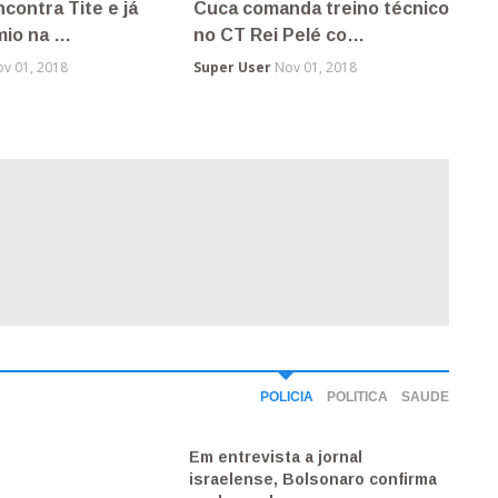
 levado a
PF prende presidente de
e solto depois …
estatal que administr…
v 01, 2018
Super User
Nov 01, 2018
POLICIA
POLITICA
SAUDE
Em entrevista a jornal
Moro decide tirar a toga para
Por que a descoberta do vírus
israelense, Bolsonaro confirma
fazer política’, diz Manuela
Zika em macacos pode ser