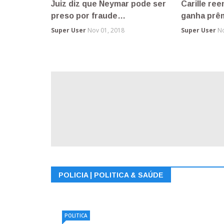
Moradores tentam impedir
Suspeito é
reintegração de poss…
delegacia 
Super User
Nov 30, 2018
Super User
No
POLICIA | POLITICA & SAÚDE
POLITICA
POLITICA
SAUDE