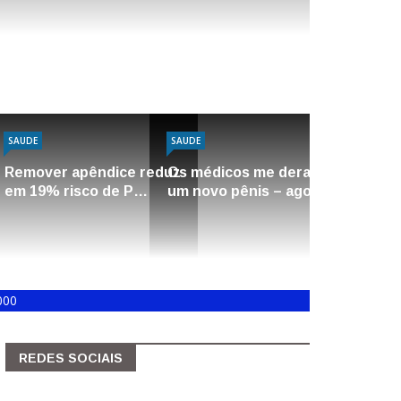
SAUDE
SAUDE
Remover apêndice reduz
Os médicos me deram
em 19% risco de P…
um novo pênis – agor…
000
REDES SOCIAIS