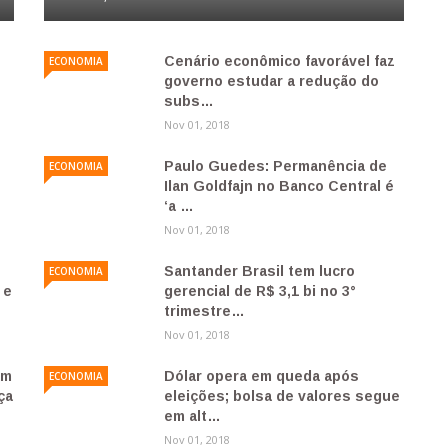
Cenário econômico favorável faz
ECONOMIA
E
governo estudar a redução do
subs…
Nov 01, 2018
Paulo Guedes: Permanência de
ECONOMIA
E
Ilan Goldfajn no Banco Central é
‘a …
Nov 01, 2018
Santander Brasil tem lucro
ECONOMIA
 e
gerencial de R$ 3,1 bi no 3°
trimestre…
Nov 01, 2018
am
Dólar opera em queda após
ECONOMIA
ça
eleições; bolsa de valores segue
em alt…
Nov 01, 2018