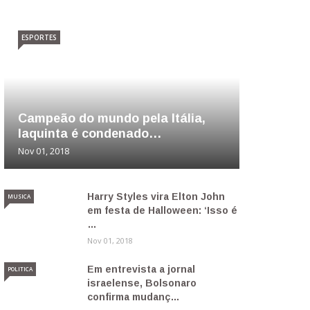
ESPORTES
Campeão do mundo pela Itália,
Iaquinta é condenado…
Nov 01, 2018
Harry Styles vira Elton John
MUSICA
em festa de Halloween: ‘Isso é
…
Nov 01, 2018
Em entrevista a jornal
POLITICA
israelense, Bolsonaro
confirma mudanç…