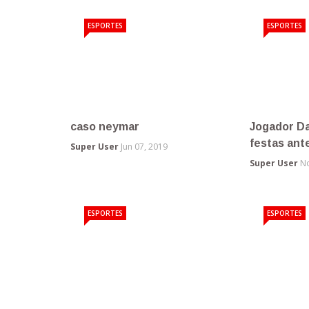
ESPORTES
POLICIA
Felipão aposta que Boca
Desabamen
Juniors será campeão …
dois operá
Super User
Nov 01, 2018
Super User
No
POLICIA
POLICIA