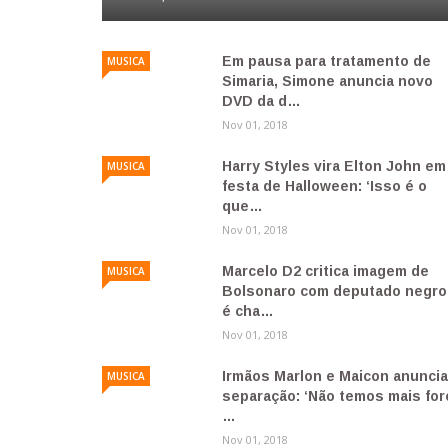
Em pausa para tratamento de
MUSICA
Simaria, Simone anuncia novo
DVD da d…
Nov 01, 2018
Harry Styles vira Elton John em
MUSICA
festa de Halloween: ‘Isso é o
que…
Nov 01, 2018
Marcelo D2 critica imagem de
MUSICA
Bolsonaro com deputado negro
é cha…
Nov 01, 2018
Irmãos Marlon e Maicon anunci
MUSICA
separação: ‘Não temos mais for
…
Nov 01, 2018