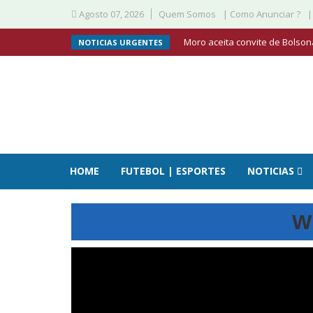
Agosto 07, 2026
Quem Somos
| Como Anunciar ?
|
Moro aceita convite de Bolsona
NOTICIAS URGENTES
HOME
FUTEBOL | ESPORTES
NOTICIAS
W