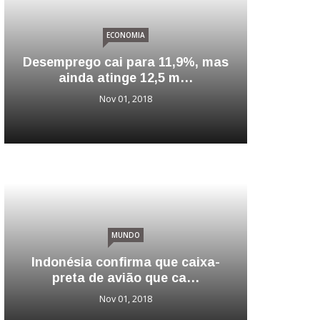
ECONOMIA
Paulo Guedes: Permanência de
Ilan Goldfajn no Banc…
Nov 01, 2018
MUNDO
Trump começa a enviar 5,2 mil
homens para a fronte…
Nov 01, 2018