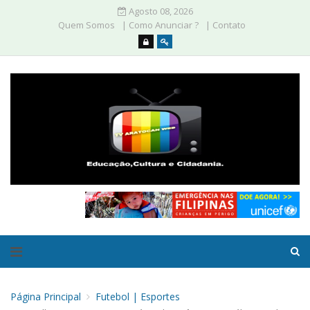
Agosto 08, 2026
Quem Somos
| Como Anunciar ?
| Contato
Página Principal
Futebol | Esportes