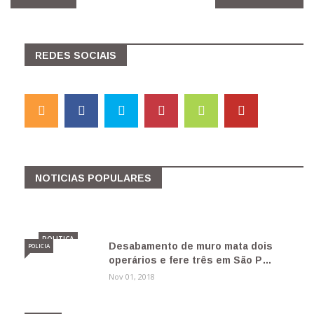
REDES SOCIAIS
Moro aceita convite de Bolsonaro para
NOTICIAS POPULARES
assumir o Mi…
Nov 01, 2018
POLITICA
Desabamento de muro mata dois
POLICIA
operários e fere três em São P…
Nov 01, 2018